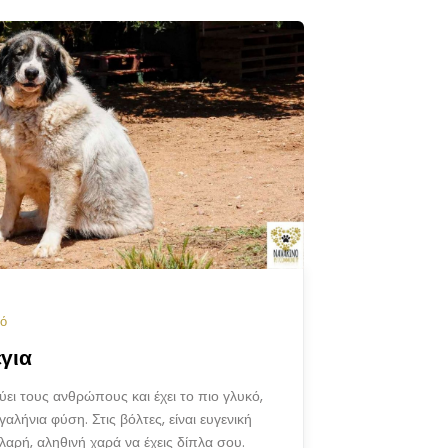
ό
για
ύει τους ανθρώπους και έχει το πιο γλυκό,
γαλήνια φύση. Στις βόλτες, είναι ευγενική
αλαρή, αληθινή χαρά να έχεις δίπλα σου.