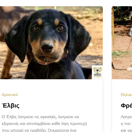
Αρσενικό
Θηλυκ
Έλβις
Φρέ
Ο Έλβις λατρεύει τις αγκαλιές, λατρεύει να
Λατρε
εξερευνά, και απολαμβάνει κάθε λίγη προσοχή
η πιο 
που μπορεί να τραβήξει. Ονειρεύεται ένα
και χ