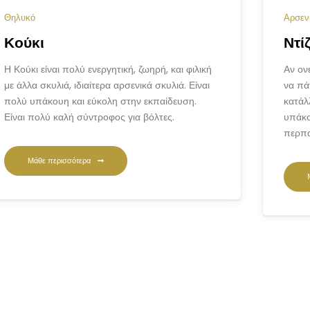
Θηλυκό
Αρσεν
Κούκι
Ντί
Η Κούκι είναι πολύ ενεργητική, ζωηρή, και φιλική
Αν ον
με άλλα σκυλιά, ιδιαίτερα αρσενικά σκυλιά. Είναι
να πάτ
πολύ υπάκουη και εύκολη στην εκπαίδευση.
κατάλλ
Είναι πολύ καλή σύντροφος για βόλτες.
υπάκο
περπα
Μάθε περισσότερα