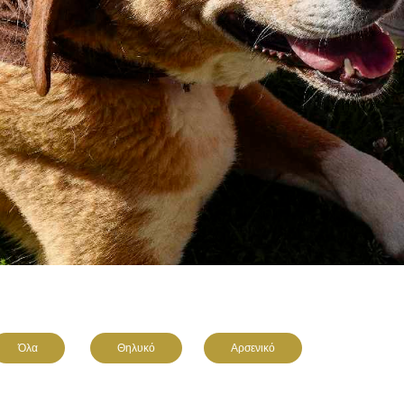
Όλα
Θηλυκό
Αρσενικό