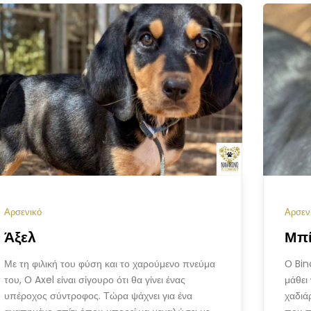
Αρσενικό
Αρσεν
Άξελ
Μπ
Με τη φιλική του φύση και το χαρούμενο πνεύμα
Ο Bin
του, Ο Axel είναι σίγουρο ότι θα γίνει ένας
μάθει 
υπέροχος σύντροφος. Τώρα ψάχνει για ένα
χαδιά