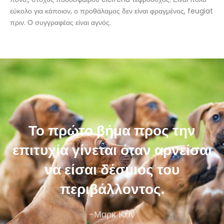
εύκολο για κάποιον, ο προθάλαμος δεν είναι φραγμένος, feugiat
πριν. Ο συγγραφέας είναι αγνός.
Το πρώτο βήμα προς την
επιτυχία γίνεται όταν αρνείσαι
να είσαι δέσμιος του
περιβάλλοντος.
-Μαρκ Κέιν